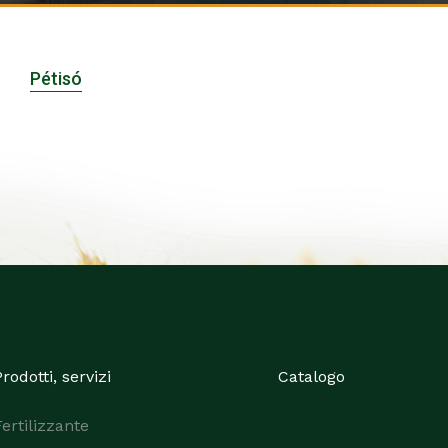
Pétisó
rodotti, servizi
Catalogo
Fertilizzante