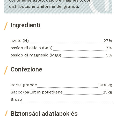
contenente azoto, calcio e magnesio, con
distribuzione uniforme dei granuli.
Ingredienti
azoto (N)
27%
ossido di calcio (CaO)
7%
ossido di magnesio (MgO)
5%
Confezione
Borsa grande
1000kg
Sacco/pallet in polietilene
25kg
Sfuso
Biztonsági adatlapok és